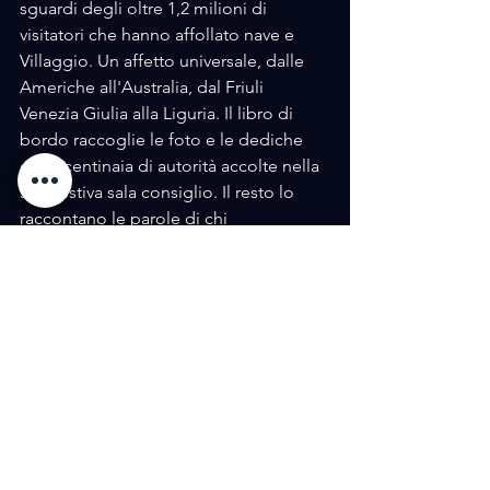
sguardi degli oltre 1,2 milioni di 
visitatori che hanno affollato nave e 
Villaggio. Un affetto universale, dalle 
Americhe all'Australia, dal Friuli 
Venezia Giulia alla Liguria. Il libro di 
bordo raccoglie le foto e le dediche 
delle centinaia di autorità accolte nella 
suggestiva sala consiglio. Il resto lo 
raccontano le parole di chi 
quell'esperienza l'ha vissuta e l'ha resa 
possibile. Tanto altro, invece, è 
impresso nei loro sguardi, quelli di chi 
è stato, a suo modo, parte di un pezzo 
di storia.
Qui di seguito tutte le immagini