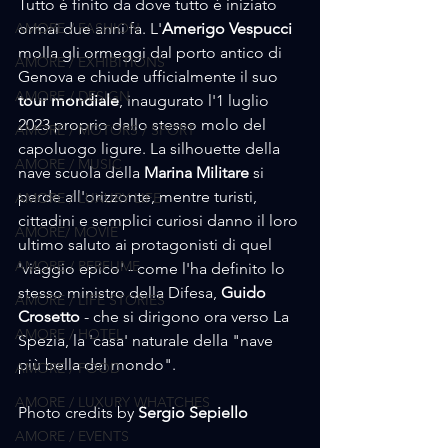
Tutto è finito da dove tutto è iniziato 
AMORE / FASHION
ormai due anni fa. L'
Amerigo Vespucci
molla gli ormeggi dal porto antico di 
AMORE / EXHIBITIONS
Genova e chiude ufficialmente il suo 
AMORE / DESIGN
tour mondiale
, inaugurato l'1 luglio 
2023 proprio dallo stesso molo del 
AMORE / MOTORS / SPORT
capoluogo ligure. La silhouette della 
AMORE / MUSIC
nave scuola della 
Marina Militare
 si 
perde all'orizzonte, mentre turisti, 
AMORE / LUXURY LIFE
cittadini e semplici curiosi danno il loro 
AMORE/ MOVIE
ultimo saluto ai protagonisti di quel 
AMORE / PERFUME
'viaggio epico' - come l'ha definito lo 
stesso ministro della Difesa, 
Guido 
AMORE / LIFE STORIES
Crosetto
 - che si dirigono ora verso La 
AMORE / HOTEL
Spezia, la 'casa' naturale della "nave 
più bella del mondo".
AMORE / FOOD
AMORE / LUXURY WHATCHES
Photo credits by 
Sergio
Sepiello
AMORE / EVENTS