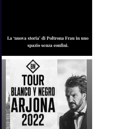
La ‘nuova storia’ di Poltrona Frau in uno
spazio senza confini.
14 mar 2022